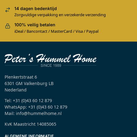
14 dagen bedenktijd
Zorgvuldige verpakking en verzekerde verzending
100% veilig betalen
iDeal / Bancontact / MasterCard / Visa / Paypal
Plenkertstraat 6
6301 GM Valkenburg LB
Nederland
Tel: +31 (0)43 60 12 879
WhatsApp: +31 (0)43 60 12 879
Mail: info@hummelhome.nl
KvK Maastricht 14085065
ALGEMENE INFORMATIE