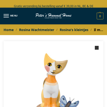
Gratis verzending bij bestelling vanaf € 39,00 in NL, BE & DE
Grote collectie in voorraad
MENU
0
Home
Rosina Wachtmeister
Rosina's kleintjes
Il mio piccolo impero
/
/
/