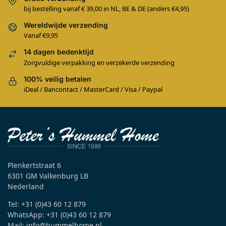
bij bestelling vanaf € 39,00 in NL, BE & DE (anders €4,95)
Wereldwijde verzending
Vanaf €9,95
14 dagen bedenktijd
Zorgvuldige verpakking en verzekerde verzending
100% veilig betalen
iDeal / Bancontact / MasterCard / Visa / Paypal
Plenkertstraat 6
6301 GM Valkenburg LB
Nederland
Tel: +31 (0)43 60 12 879
WhatsApp: +31 (0)43 60 12 879
Mail: info@hummelhome.nl