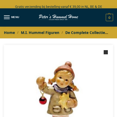
Gratis verzending bij bestelling vanaf € 39,00 in NL, BE & DE
Grote collectie in voorraad
MENU
0
Home
M.I. Hummel Figuren
De Complete Collectie
M.I
/
/