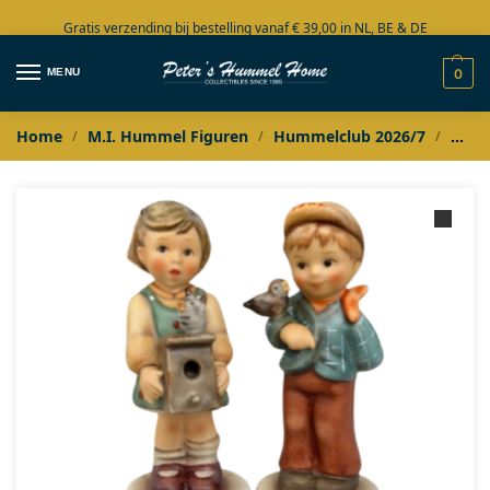
Gratis verzending bij bestelling vanaf € 39,00 in NL, BE & DE
Grote collectie in voorraad
MENU
0
Home
M.I. Hummel Figuren
Hummelclub 2026/7
Humm
/
/
/