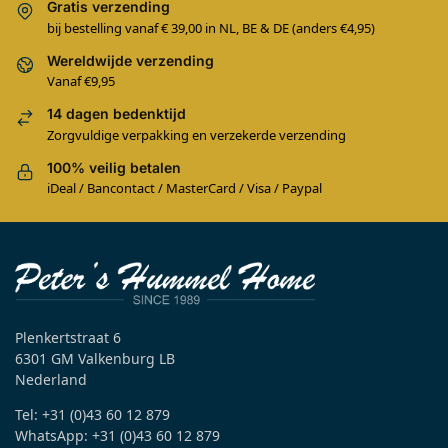
Gratis verzending
bij bestelling vanaf € 39,00 in NL, BE & DE (anders €4,95)
Wereldwijde verzending
Vanaf €9,95
14 dagen bedenktijd
Zorgvuldige verpakking en verzekerde verzending
100% veilig betalen
iDeal / Bancontact / MasterCard / Visa / Paypal
Plenkertstraat 6
6301 GM Valkenburg LB
Nederland
Tel: +31 (0)43 60 12 879
WhatsApp: +31 (0)43 60 12 879