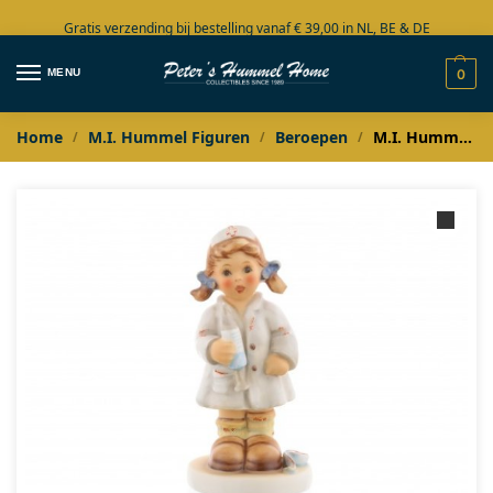
Gratis verzending bij bestelling vanaf € 39,00 in NL, BE & DE
Grote collectie in voorraad
MENU
0
Home
M.I. Hummel Figuren
Beroepen
M.I. Hummel Erste Hilfe Krankenschwester / Verpleegster
/
/
/