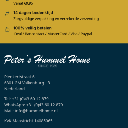
Vanaf €9,95
14 dagen bedenktijd
Zorgvuldige verpakking en verzekerde verzending
100% veilig betalen
iDeal / Bancontact / MasterCard / Visa / Paypal
Plenkertstraat 6
6301 GM Valkenburg LB
Nederland
Tel: +31 (0)43 60 12 879
WhatsApp: +31 (0)43 60 12 879
Mail: info@hummelhome.nl
KvK Maastricht 14085065