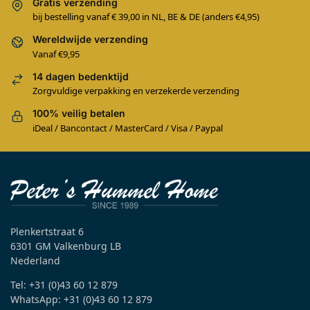
Gratis verzending
bij bestelling vanaf € 39,00 in NL, BE & DE (anders €4,95)
Wereldwijde verzending
Vanaf €9,95
14 dagen bedenktijd
Zorgvuldige verpakking en verzekerde verzending
100% veilig betalen
iDeal / Bancontact / MasterCard / Visa / Paypal
Plenkertstraat 6
6301 GM Valkenburg LB
Nederland
Tel: +31 (0)43 60 12 879
WhatsApp: +31 (0)43 60 12 879