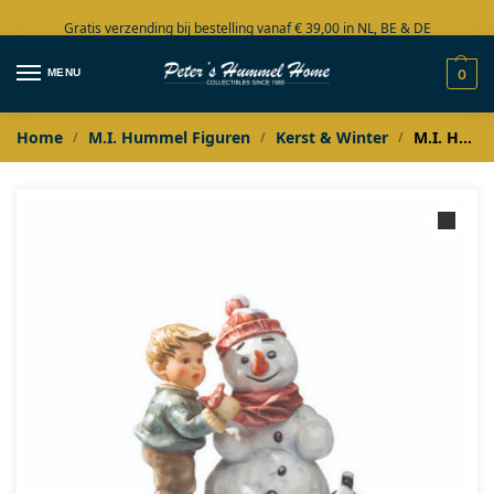
Gratis verzending bij bestelling vanaf € 39,00 in NL, BE & DE
Grote collectie in voorraad
MENU
0
Home
M.I. Hummel Figuren
Kerst & Winter
M.I. Hummel Ich zieh dich warm an
/
/
/