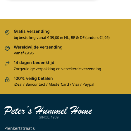
Gratis verzending
bij bestelling vanaf € 39,00 in NL, BE & DE (anders €4,95)
Wereldwijde verzending
Vanaf €9,95
14 dagen bedenktijd
Zorgvuldige verpakking en verzekerde verzending
100% veilig betalen
iDeal / Bancontact / MasterCard / Visa / Paypal
Plenkertstraat 6