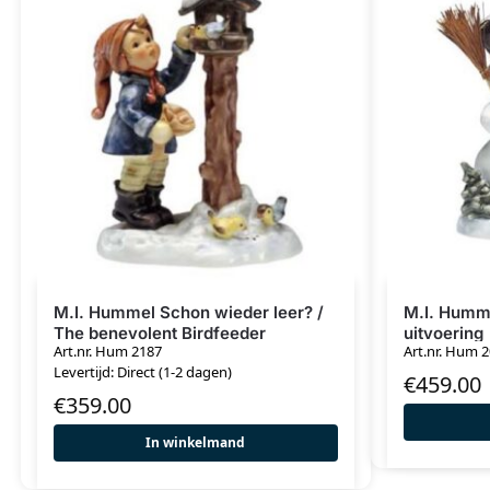
M.I. Hummel Schon wieder leer? /
M.I. Humme
The benevolent Birdfeeder
uitvoering
Art.nr. Hum 2187
Art.nr. Hum 
Levertijd: Direct (1-2 dagen)
€
459.00
€
359.00
In winkelmand