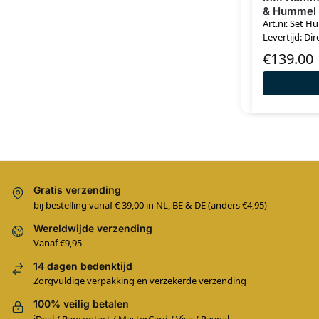
& Hummel 
Art.nr. Set H
Levertijd: Dir
€
139.00
Gratis verzending
bij bestelling vanaf € 39,00 in NL, BE & DE (anders €4,95)
Wereldwijde verzending
Vanaf €9,95
14 dagen bedenktijd
Zorgvuldige verpakking en verzekerde verzending
100% veilig betalen
iDeal / Bancontact / MasterCard / Visa / Paypal