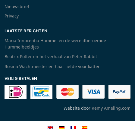
Nieuwsbrief
Privacy
LAATSTE BERICHTEN
Maria Innocentia Hummel en de wereldberoemde
Hummelbeeldjes
Beatrix Potter en het verhaal van Peter Rabbit
Rosina Wachtmeister en haar liefde voor katten
VEILIG BETALEN
Website door
Remy Ameling.com