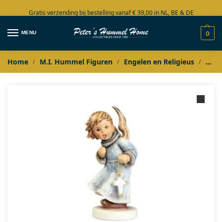
Gratis verzending bij bestelling vanaf € 39,00 in NL, BE & DE
Grote collectie in voorraad
MENU
0
Home
M.I. Hummel Figuren
Engelen en Religieus
Humm
/
/
/