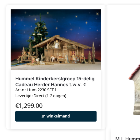
Hummel Kinderkerstgroep 15-delig
Cadeau Herder Hannes t.w.v. €
Art.nr. Hum 2230 SET.1
125,00 (exclusief stal)
Levertijd: Direct (1-2 dagen)
€
1,299.00
In winkelmand
M.I. Humme