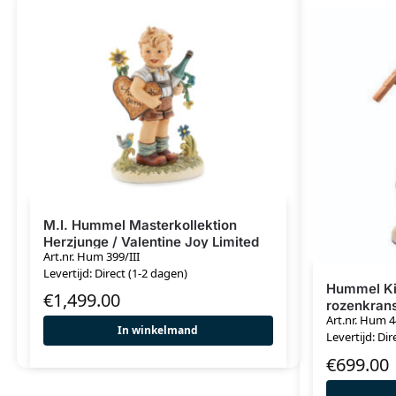
M.I. Hummel Masterkollektion
Herzjunge / Valentine Joy Limited
Art.nr. Hum 399/III
Edition
Levertijd: Direct (1-2 dagen)
Hummel Kin
€
1,499.00
rozenkran
Art.nr. Hum 
In winkelmand
Levertijd: Dir
€
699.00