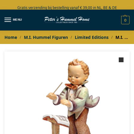
Gratis verzending bij bestelling vanaf € 39,00 in NL, BE & DE
Grote collectie in voorraad
MENU
0
Home
M.I. Hummel Figuren
Limited Editions
M.I. Hummel Herr Kapellmeister Masterpiece
/
/
/