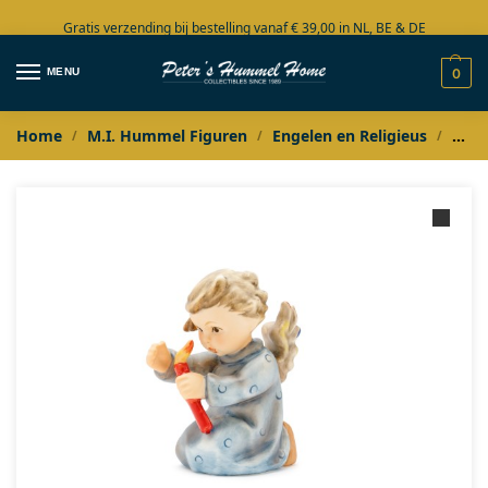
Gratis verzending bij bestelling vanaf € 39,00 in NL, BE & DE
Grote collectie in voorraad
MENU
0
Home
M.I. Hummel Figuren
Engelen en Religieus
M.I.
/
/
/