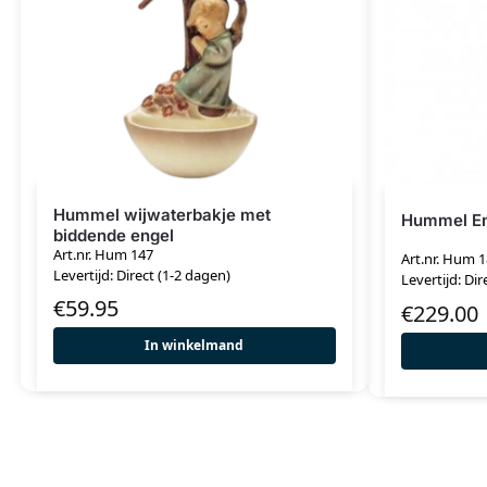
Hummel wijwaterbakje met
Hummel En
biddende engel
Art.nr. Hum 147
Art.nr. Hum 
Levertijd: Direct (1-2 dagen)
Levertijd: Dir
€
59.95
€
229.00
In winkelmand