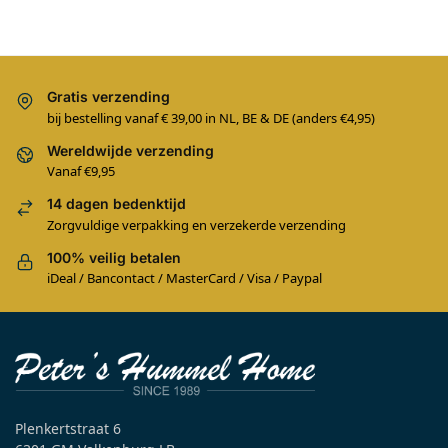
Gratis verzending
bij bestelling vanaf € 39,00 in NL, BE & DE (anders €4,95)
Wereldwijde verzending
Vanaf €9,95
14 dagen bedenktijd
Zorgvuldige verpakking en verzekerde verzending
100% veilig betalen
iDeal / Bancontact / MasterCard / Visa / Paypal
Plenkertstraat 6