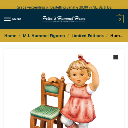
Gratis verzending bij bestelling vanaf € 39,00 in NL, BE & DE
Grote collectie in voorraad
MENU
0
Home
M.I. Hummel Figuren
Limited Editions
Hummel Ballerina
/
/
/