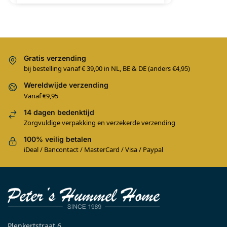
Gratis verzending
bij bestelling vanaf € 39,00 in NL, BE & DE (anders €4,95)
Wereldwijde verzending
Vanaf €9,95
14 dagen bedenktijd
Zorgvuldige verpakking en verzekerde verzending
100% veilig betalen
iDeal / Bancontact / MasterCard / Visa / Paypal
Plenkertstraat 6