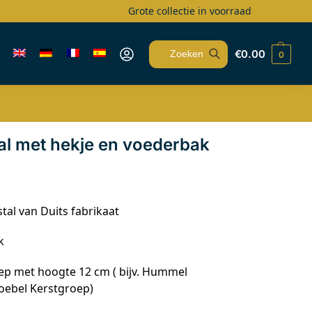
Grote collectie in voorraad
€
0.00
0
Zoeken
al met hekje en voederbak
tal van Duits fabrikaat
k
ep met hoogte 12 cm ( bijv. Hummel
oebel Kerstgroep)