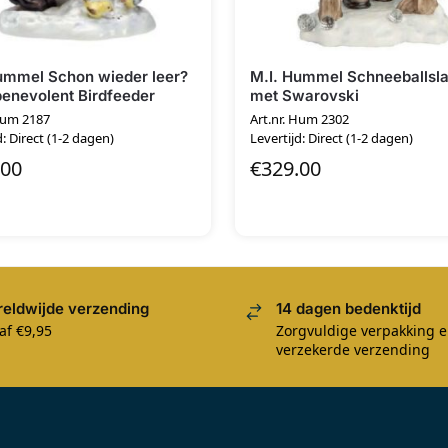
ummel Schon wieder leer?
M.I. Hummel Schneeballsl
benevolent Birdfeeder
met Swarovski
 Hum 2187
Art.nr. Hum 2302
d: Direct (1-2 dagen)
Levertijd: Direct (1-2 dagen)
.00
€
329.00
eldwijde verzending
14 dagen bedenktijd
af €9,95
Zorgvuldige verpakking 
verzekerde verzending