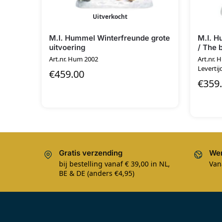
Uitverkocht
M.I. Hummel Winterfreunde grote
M.I. H
uitvoering
/ The 
Art.nr. Hum 2002
Art.nr.
Levertij
€
459.00
€
359
Gratis verzending
Wer
bij bestelling vanaf € 39,00 in NL,
Van
BE & DE (anders €4,95)