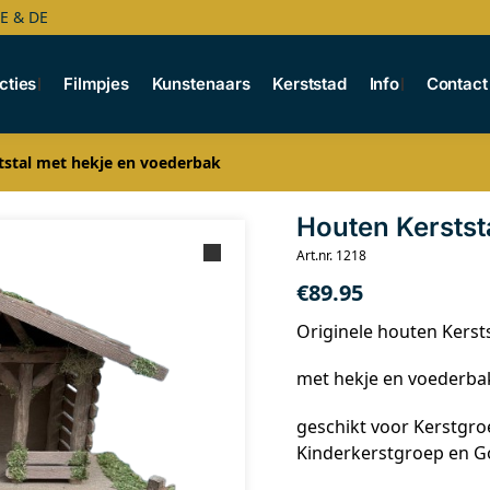
BE & DE
cties
Filmpjes
Kunstenaars
Kerststad
Info
Contact
tstal met hekje en voederbak
Houten Kerstst
Art.nr. 1218
€
89.95
Originele houten Kersts
met hekje en voederba
geschikt voor Kerstgro
Kinderkerstgroep en G