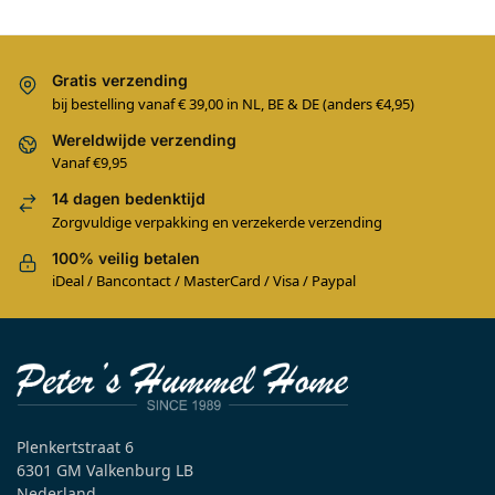
Gratis verzending
bij bestelling vanaf € 39,00 in NL, BE & DE (anders €4,95)
Wereldwijde verzending
Vanaf €9,95
14 dagen bedenktijd
Zorgvuldige verpakking en verzekerde verzending
100% veilig betalen
iDeal / Bancontact / MasterCard / Visa / Paypal
Plenkertstraat 6
6301 GM Valkenburg LB
Nederland