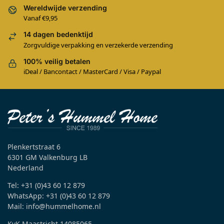
Wereldwijde verzending
Vanaf €9,95
14 dagen bedenktijd
Zorgvuldige verpakking en verzekerde verzending
100% veilig betalen
iDeal / Bancontact / MasterCard / Visa / Paypal
Plenkertstraat 6
6301 GM Valkenburg LB
Nederland
Tel: +31 (0)43 60 12 879
WhatsApp: +31 (0)43 60 12 879
Mail: info@hummelhome.nl
KvK Maastricht 14085065