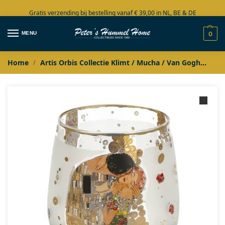
Gratis verzending bij bestelling vanaf € 39,00 in NL, BE & DE
Grote collectie in voorraad
MENU
0
Home
Artis Orbis Collectie Klimt / Mucha / Van Gogh
Jug
/