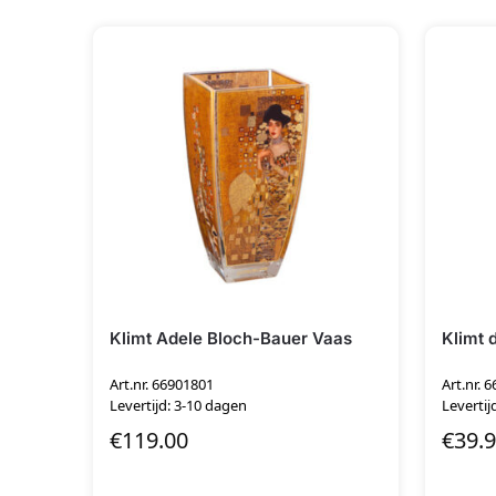
Klimt Adele Bloch-Bauer Vaas
Klimt 
Art.nr. 66901801
Art.nr. 
Levertijd: 3-10 dagen
Levertij
€
119.00
€
39.