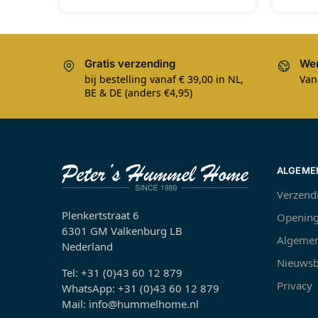
Gratis verzending
Wer
bij bestelling vanaf € 39,00 in NL,
Van
BE & DE (anders €4,95)
ALGEME
Verzend
Plenkertstraat 6
Opening
6301 GM Valkenburg LB
Algemen
Nederland
Nieuwsb
Tel: +31 (0)43 60 12 879
Privacy
WhatsApp: +31 (0)43 60 12 879
Mail: info@hummelhome.nl