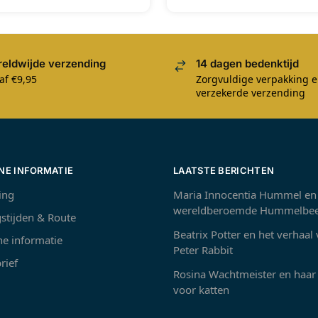
eldwijde verzending
14 dagen bedenktijd
af €9,95
Zorgvuldige verpakking 
verzekerde verzending
NE INFORMATIE
LAATSTE BERICHTEN
ing
Maria Innocentia Hummel en
wereldberoemde Hummelbee
stijden & Route
Beatrix Potter en het verhaal
e informatie
Peter Rabbit
rief
Rosina Wachtmeister en haar 
voor katten