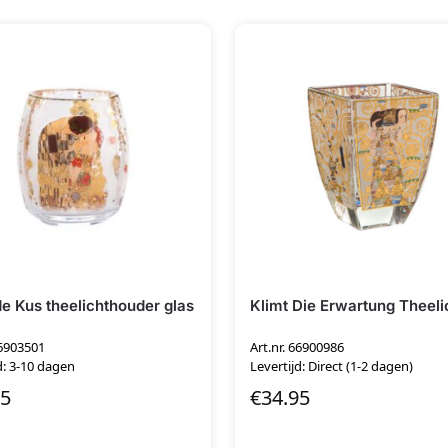
de Kus theelichthouder glas
Klimt Die Erwartung Theeli
66903501
Art.nr. 66900986
d: 3-10 dagen
Levertijd: Direct (1-2 dagen)
95
€
34.95