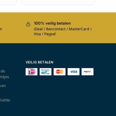
100% veilig betalen
en
iDeal / Bancontact / MasterCard /
Visa / Paypal
VEILIG BETALEN
 de
ldjes
 van
liefde