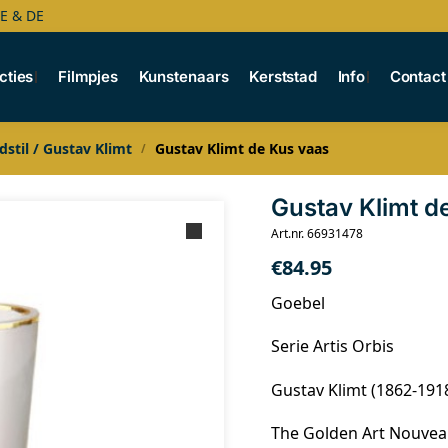
BE & DE
cties
Filmpjes
Kunstenaars
Kerststad
Info
Contact
dstil / Gustav Klimt
Gustav Klimt de Kus vaas
/
Gustav Klimt d
Art.nr. 66931478
€
84.95
Goebel
Serie Artis Orbis
Gustav Klimt (1862-191
The Golden Art Nouve