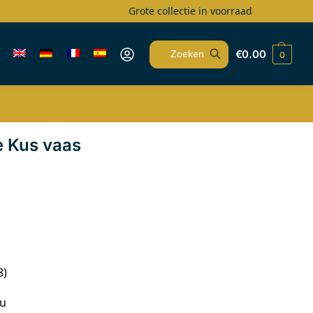
Grote collectie in voorraad
€
0.00
0
Zoeken
e Kus vaas
8)
au