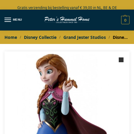
Gratis verzending bij bestelling vanaf € 39,00 in NL, BE & DE
Grote collectie in voorraad
MENU
0
Home
Disney Collectie
Grand Jester Studios
Disney Grand Jester FROZEN Anna
/
/
/