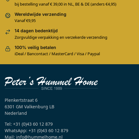
bij bestelling vanaf € 39,00 in NL, BE & DE (anders €4,95)
Wereldwijde verzending
Vanaf €9,95
14 dagen bedenktijd
Zorgvuldige verpakking en verzekerde verzending
100% veilig betalen
iDeal / Bancontact / MasterCard / Visa / Paypal
Plenkertstraat 6
6301 GM Valkenburg LB
Nederland
Tel: +31 (0)43 60 12 879
WhatsApp: +31 (0)43 60 12 879
Mail: info@hummelhome.nl