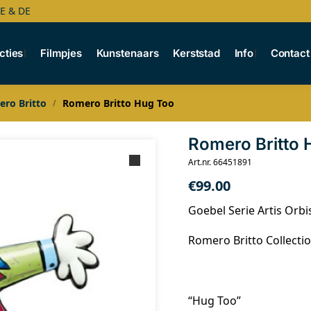
BE & DE
cties
Filmpjes
Kunstenaars
Kerststad
Info
Contact
ro Britto
Romero Britto Hug Too
/
Romero Britto 
Art.nr. 66451891
€
99.00
Goebel Serie Artis Orbi
Romero Britto Collecti
“Hug Too”