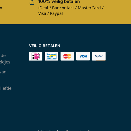
100% veilig betalen
en
iDeal / Bancontact / MasterCard /
Visa / Paypal
VEILIG BETALEN
 de
ldjes
 van
liefde