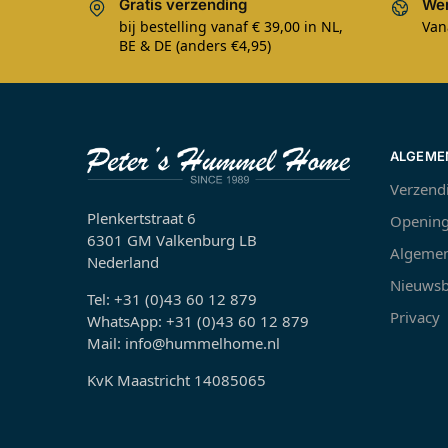
Gratis verzending
Wer
bij bestelling vanaf € 39,00 in NL,
Van
BE & DE (anders €4,95)
ALGEME
Verzend
Plenkertstraat 6
Opening
6301 GM Valkenburg LB
Algemen
Nederland
Nieuwsb
Tel: +31 (0)43 60 12 879
Privacy
WhatsApp: +31 (0)43 60 12 879
Mail: info@hummelhome.nl
KvK Maastricht 14085065