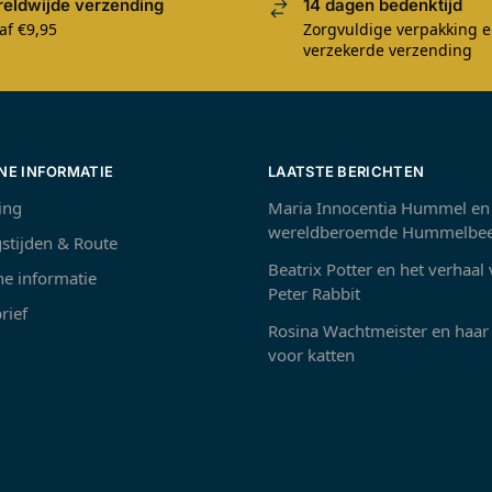
eldwijde verzending
14 dagen bedenktijd
af €9,95
Zorgvuldige verpakking 
verzekerde verzending
NE INFORMATIE
LAATSTE BERICHTEN
ing
Maria Innocentia Hummel en
wereldberoemde Hummelbee
stijden & Route
Beatrix Potter en het verhaal
e informatie
Peter Rabbit
rief
Rosina Wachtmeister en haar 
voor katten