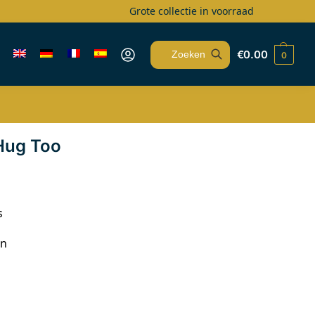
Grote collectie in voorraad
€
0.00
0
Zoeken
Hug Too
s
on