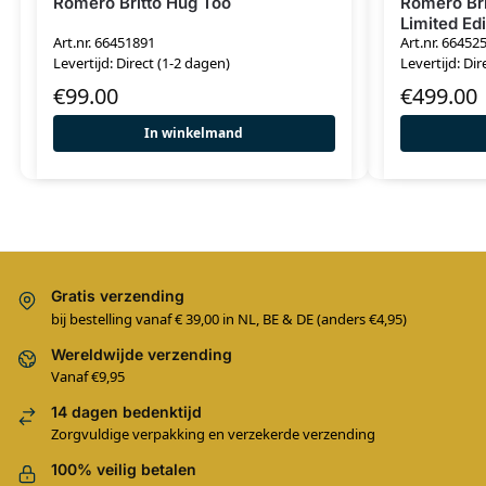
Romero Britto Hug Too
Romero Bri
Limited Edi
Art.nr. 66451891
Art.nr. 66452
Levertijd: Direct (1-2 dagen)
Levertijd: Dir
€
99.00
€
499.00
In winkelmand
Gratis verzending
bij bestelling vanaf € 39,00 in NL, BE & DE (anders €4,95)
Wereldwijde verzending
Vanaf €9,95
14 dagen bedenktijd
Zorgvuldige verpakking en verzekerde verzending
100% veilig betalen