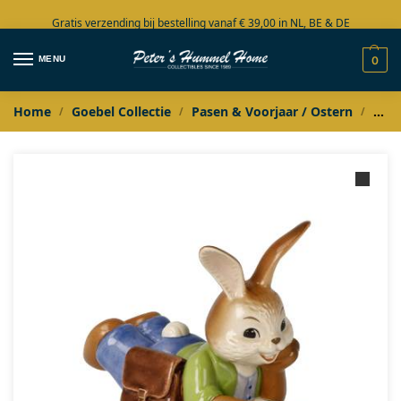
Gratis verzending bij bestelling vanaf € 39,00 in NL, BE & DE
Grote collectie in voorraad
MENU
0
Home
Goebel Collectie
Pasen & Voorjaar / Ostern
Goeb
/
/
/