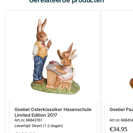
Goebel Osterklassiker Hasenschule
Goebel Paa
Limited Edition 2017
Art.nr. 66843761
Art.nr. 66845
Levertijd: Direct (1-2 dagen)
€
34.95