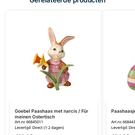
Goebel Paashaas met narcis / Für
Paashaasje
meinen Ostertisch
Art.nr. 66845011
Art.nr. 66844
Levertijd: Direct (1-2 dagen)
Levertijd: Dir