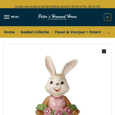
Gratis verzending bij bestelling vanaf € 39,00 in NL, BE & DE
Grote collectie in voorraad
MENU
0
Home
Goebel Collectie
Pasen & Voorjaar / Ostern
Goeb
/
/
/