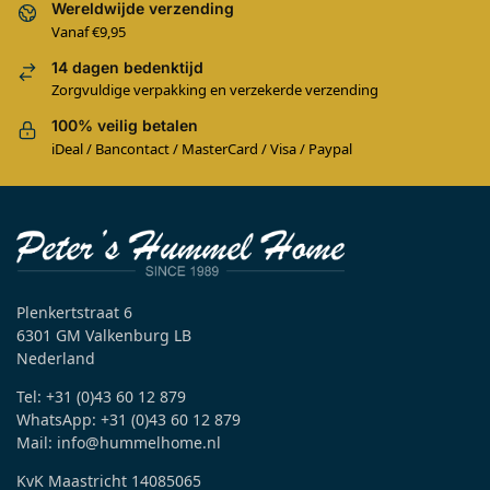
Wereldwijde verzending
Vanaf €9,95
14 dagen bedenktijd
Zorgvuldige verpakking en verzekerde verzending
100% veilig betalen
iDeal / Bancontact / MasterCard / Visa / Paypal
Plenkertstraat 6
6301 GM Valkenburg LB
Nederland
Tel: +31 (0)43 60 12 879
WhatsApp: +31 (0)43 60 12 879
Mail: info@hummelhome.nl
KvK Maastricht 14085065