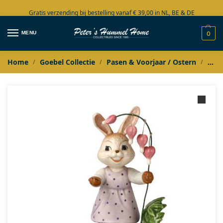
Gratis verzending bij bestelling vanaf € 39,00 in NL, BE & DE
Grote collectie in voorraad
MENU
0
Home
Goebel Collectie
Pasen & Voorjaar / Ostern
Goeb
/
/
/