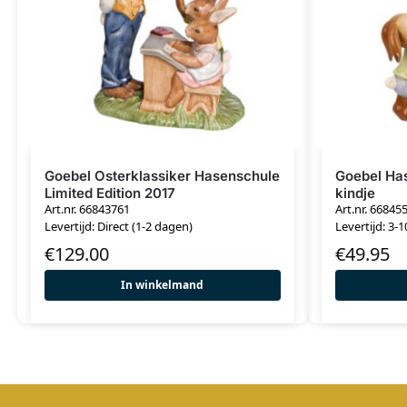
Goebel Osterklassiker Hasenschule
Goebel Ha
Limited Edition 2017
kindje
Art.nr. 66843761
Art.nr. 66845
Levertijd: Direct (1-2 dagen)
Levertijd: 3-
€
129.00
€
49.95
In winkelmand