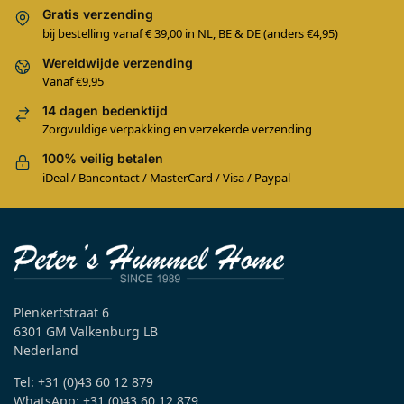
Gratis verzending
bij bestelling vanaf € 39,00 in NL, BE & DE (anders €4,95)
Wereldwijde verzending
Vanaf €9,95
14 dagen bedenktijd
Zorgvuldige verpakking en verzekerde verzending
100% veilig betalen
iDeal / Bancontact / MasterCard / Visa / Paypal
Plenkertstraat 6
6301 GM Valkenburg LB
Nederland
Tel: +31 (0)43 60 12 879
WhatsApp: +31 (0)43 60 12 879