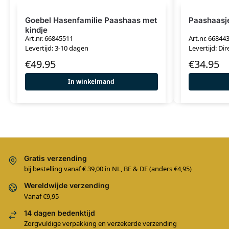
Goebel Hasenfamilie Paashaas met
Paashaasje
kindje
Art.nr. 66845511
Art.nr. 66844
Levertijd: 3-10 dagen
Levertijd: Dir
€
49.95
€
34.95
In winkelmand
Gratis verzending
bij bestelling vanaf € 39,00 in NL, BE & DE (anders €4,95)
Wereldwijde verzending
Vanaf €9,95
14 dagen bedenktijd
Zorgvuldige verpakking en verzekerde verzending