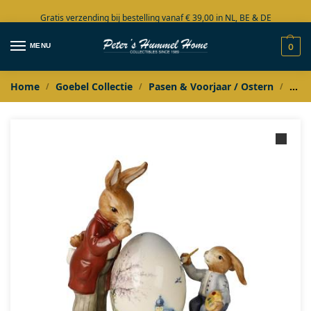
Gratis verzending bij bestelling vanaf € 39,00 in NL, BE & DE
Grote collectie in voorraad
MENU
0
Home
Goebel Collectie
Pasen & Voorjaar / Ostern
Goeb
/
/
/