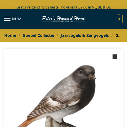
Gratis verzending bij bestelling vanaf € 39,00 in NL, BE & DE
Grote collectie in voorraad
MENU
0
Home
Goebel Collectie
Jaarvogels & Zangvogels
Goebel Jaarvogel 2025 Zwarte Roodstaart / Hausrotschwanz Jahresvogel
/
/
/