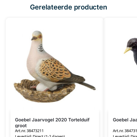
Gerelateerde producten
Goebel Jaarvogel 2020 Tortelduif
Goebel Ja
groot
Art.nr. 38473211
Art.nr. 38473
Levertijd: Direct (1-2 dagen)
Levertijd: Dir