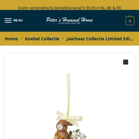
Gratis verzending bij bestelling vanaf € 39,00 in NL, BE & DE
Grote collectie in voorraad
MENU
0
Home
Goebel Collectie
Jaarhaas Collectie Limited Edition
/
/