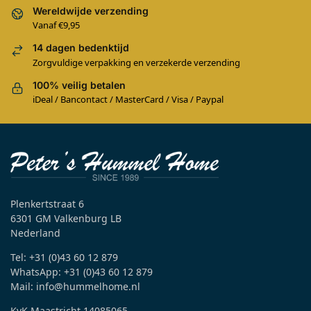
Wereldwijde verzending
Vanaf €9,95
14 dagen bedenktijd
Zorgvuldige verpakking en verzekerde verzending
100% veilig betalen
iDeal / Bancontact / MasterCard / Visa / Paypal
Plenkertstraat 6
6301 GM Valkenburg LB
Nederland
Tel: +31 (0)43 60 12 879
WhatsApp: +31 (0)43 60 12 879
Mail: info@hummelhome.nl
KvK Maastricht 14085065