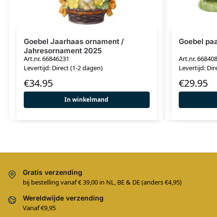
Goebel Jaarhaas ornament /
Goebel paa
Jahresornament 2025
Art.nr. 66846231
Art.nr. 66840
Levertijd: Direct (1-2 dagen)
Levertijd: Dir
€
34.95
€
29.95
In winkelmand
Gratis verzending
bij bestelling vanaf € 39,00 in NL, BE & DE (anders €4,95)
Wereldwijde verzending
Vanaf €9,95