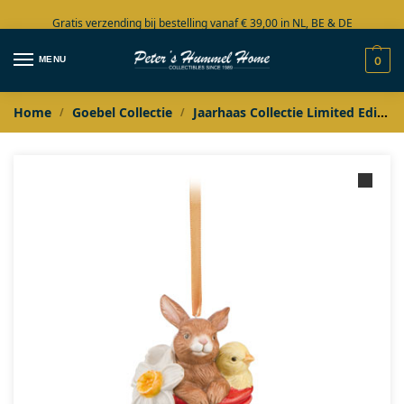
Gratis verzending bij bestelling vanaf € 39,00 in NL, BE & DE
Grote collectie in voorraad
MENU
0
Home
Goebel Collectie
Jaarhaas Collectie Limited Edition
/
/