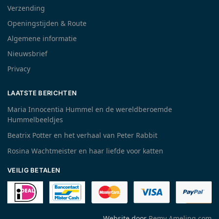
Verzending
Openingstijden & Route
Algemene informatie
Nieuwsbrief
Privacy
LAATSTE BERICHTEN
Maria Innocentia Hummel en de wereldberoemde
Hummelbeeldjes
Beatrix Potter en het verhaal van Peter Rabbit
Rosina Wachtmeister en haar liefde voor katten
VEILIG BETALEN
Website door
Remy Ameling.com