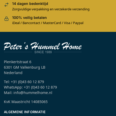
14 dagen bedenktijd
Zorgvuldige verpakking en verzekerde verzending
100% veilig betalen
iDeal / Bancontact / MasterCard / Visa / Paypal
Plenkertstraat 6
6301 GM Valkenburg LB
Nederland
Tel: +31 (0)43 60 12 879
WhatsApp: +31 (0)43 60 12 879
Mail: info@hummelhome.nl
KvK Maastricht 14085065
ALGEMENE INFORMATIE