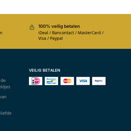
100% veilig betalen
en
iDeal / Bancontact / MasterCard /
Visa / Paypal
VEILIG BETALEN
 de
ldjes
 van
liefde