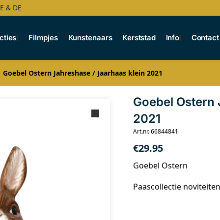
BE & DE
cties
Filmpjes
Kunstenaars
Kerststad
Info
Contact
Goebel Ostern Jahreshase / Jaarhaas klein 2021
Goebel Ostern 
2021
Art.nr. 66844841
€
29.95
Goebel Ostern
Paascollectie noviteite