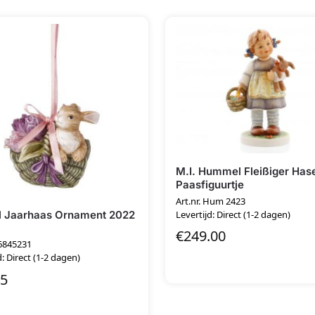
M.I. Hummel Fleißiger Hase
Paasfiguurtje
Art.nr. Hum 2423
l Jaarhaas Ornament 2022
Levertijd: Direct (1-2 dagen)
€
249.00
66845231
d: Direct (1-2 dagen)
95