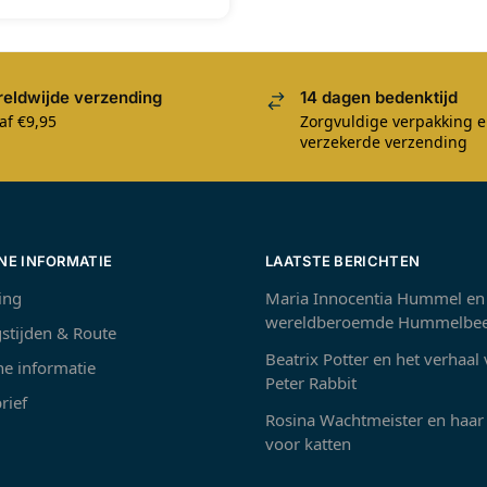
eldwijde verzending
14 dagen bedenktijd
af €9,95
Zorgvuldige verpakking 
verzekerde verzending
NE INFORMATIE
LAATSTE BERICHTEN
ing
Maria Innocentia Hummel en
wereldberoemde Hummelbee
stijden & Route
Beatrix Potter en het verhaal
e informatie
Peter Rabbit
rief
Rosina Wachtmeister en haar 
voor katten