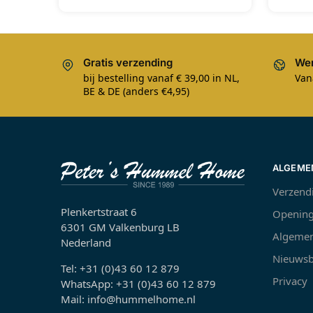
Gratis verzending
Wer
bij bestelling vanaf € 39,00 in NL,
Van
BE & DE (anders €4,95)
ALGEME
Verzend
Plenkertstraat 6
Opening
6301 GM Valkenburg LB
Algemen
Nederland
Nieuwsb
Tel: +31 (0)43 60 12 879
Privacy
WhatsApp: +31 (0)43 60 12 879
Mail: info@hummelhome.nl