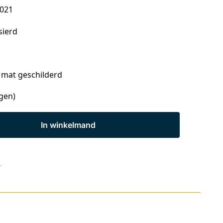
2021
sierd
, mat geschilderd
agen)
In winkelmand
s