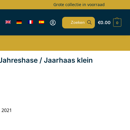
Grote collectie in voorraad
€
0.00
0
Zoeken
Jahreshase / Jaarhaas klein
n 2021