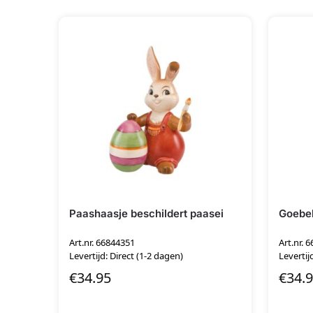
Paashaasje beschildert paasei
Goebe
Art.nr. 66844351
Art.nr. 
Levertijd: Direct (1-2 dagen)
Levertij
€
34.95
€
34.