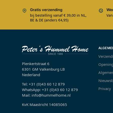
Gratis verzending
Wer
bij bestelling vanaf € 39,00 in NL,
Van
BE & DE (anders €4,95)
ALGEME
Verzend
Plenkertstraat 6
Opening
6301 GM Valkenburg LB
Algemen
Nederland
Nieuwsb
Tel: +31 (0)43 60 12 879
Privacy
WhatsApp: +31 (0)43 60 12 879
Mail: info@hummelhome.nl
KvK Maastricht 14085065