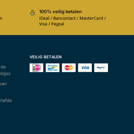
100% veilig betalen
en
iDeal / Bancontact / MasterCard /
Visa / Paypal
VEILIG BETALEN
 de
ldjes
 van
liefde