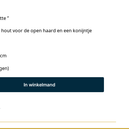
te ”
hout voor de open haard en een konijntje
 cm
agen)
In winkelmand
s