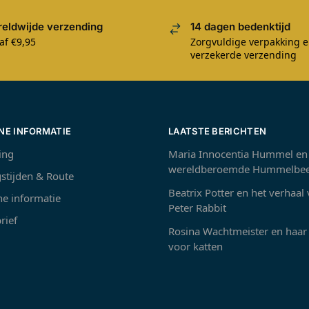
eldwijde verzending
14 dagen bedenktijd
af €9,95
Zorgvuldige verpakking 
verzekerde verzending
NE INFORMATIE
LAATSTE BERICHTEN
ing
Maria Innocentia Hummel en
wereldberoemde Hummelbee
stijden & Route
Beatrix Potter en het verhaal
e informatie
Peter Rabbit
rief
Rosina Wachtmeister en haar 
voor katten