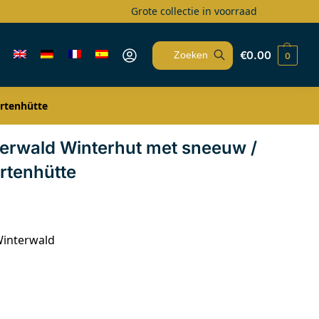
Grote collectie in voorraad
€
0.00
0
Zoeken
rtenhütte
erwald Winterhut met sneeuw /
rtenhütte
Winterwald