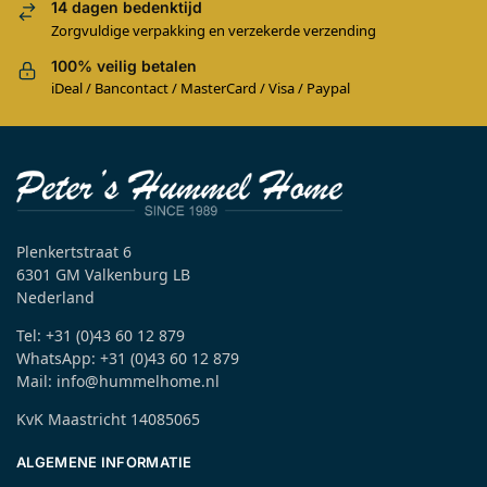
14 dagen bedenktijd
Zorgvuldige verpakking en verzekerde verzending
100% veilig betalen
iDeal / Bancontact / MasterCard / Visa / Paypal
Plenkertstraat 6
6301 GM Valkenburg LB
Nederland
Tel: +31 (0)43 60 12 879
WhatsApp: +31 (0)43 60 12 879
Mail: info@hummelhome.nl
KvK Maastricht 14085065
ALGEMENE INFORMATIE