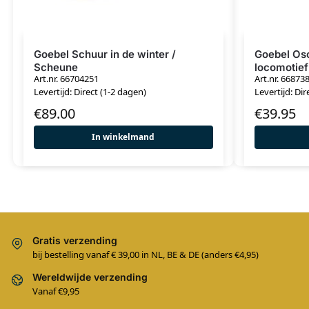
Goebel Schuur in de winter /
Goebel Osc
Scheune
locomotief
Art.nr. 66704251
Art.nr. 66873
Levertijd: Direct (1-2 dagen)
Levertijd: Dir
€
89.00
€
39.95
In winkelmand
Gratis verzending
bij bestelling vanaf € 39,00 in NL, BE & DE (anders €4,95)
Wereldwijde verzending
Vanaf €9,95