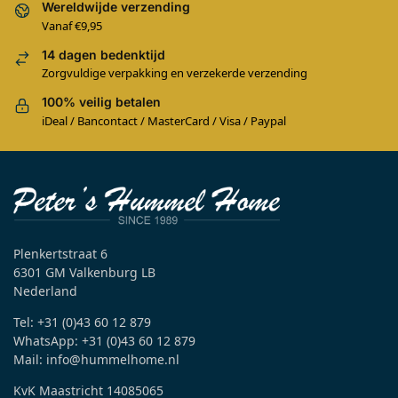
Wereldwijde verzending
Vanaf €9,95
14 dagen bedenktijd
Zorgvuldige verpakking en verzekerde verzending
100% veilig betalen
iDeal / Bancontact / MasterCard / Visa / Paypal
Plenkertstraat 6
6301 GM Valkenburg LB
Nederland
Tel: +31 (0)43 60 12 879
WhatsApp: +31 (0)43 60 12 879
Mail: info@hummelhome.nl
KvK Maastricht 14085065