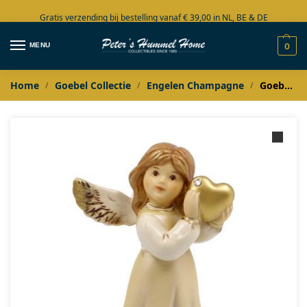
Gratis verzending bij bestelling vanaf € 39,00 in NL, BE & DE
Grote collectie in voorraad
MENU
0
Home
Goebel Collectie
Engelen Champagne
Goebel Champagne Engel met gouden hartje klein
/
/
/