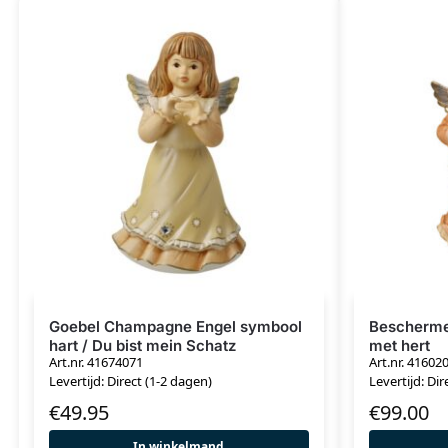
Goebel Champagne Engel symbool
Beschermen
hart / Du bist mein Schatz
met hert
Art.nr. 41674071
Art.nr. 41602
Levertijd: Direct (1-2 dagen)
Levertijd: Dir
€
49.95
€
99.00
In winkelmand