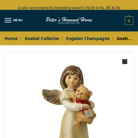
Gratis verzending bij bestelling vanaf € 39,00 in NL, BE & DE
Grote collectie in voorraad
MENU
0
Home
Goebel Collectie
Engelen Champagne
Goebel Champagne Engel met beertje Tanz mir mir
/
/
/