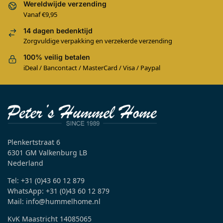
Wereldwijde verzending
Vanaf €9,95
14 dagen bedenktijd
Zorgvuldige verpakking en verzekerde verzending
100% veilig betalen
iDeal / Bancontact / MasterCard / Visa / Paypal
Plenkertstraat 6
6301 GM Valkenburg LB
Nederland
Tel: +31 (0)43 60 12 879
WhatsApp: +31 (0)43 60 12 879
Mail: info@hummelhome.nl
KvK Maastricht 14085065