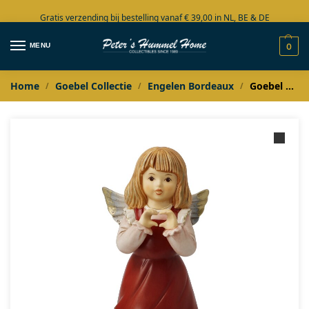
Gratis verzending bij bestelling vanaf € 39,00 in NL, BE & DE
Grote collectie in voorraad
MENU
0
Home
Goebel Collectie
Engelen Bordeaux
Goebel Bordeaux Engel symbool hartje / Du bist mein Schatz
/
/
/