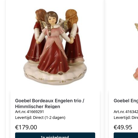
Goebel Bordeaux Engelen trio /
Goebel En
Himmlischer Reigen
Art.nr. 41669291
Art.nr. 41634
Levertijd: Direct (1-2 dagen)
Levertijd: Dir
€
179.00
€
49.95
In winkelmand