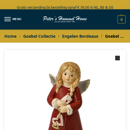
Gratis verzending bij bestelling vanaf € 39,00 in NL, BE & DE
Grote collectie in voorraad
MENU
0
Home
Goebel Collectie
Engelen Bordeaux
Goebel Bordeaux Engel met brief / Liebevoller Grusz
/
/
/