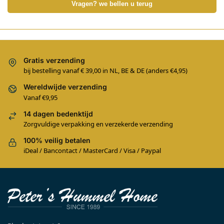
Vragen? we bellen u terug
Gratis verzending
bij bestelling vanaf € 39,00 in NL, BE & DE (anders €4,95)
Wereldwijde verzending
Vanaf €9,95
14 dagen bedenktijd
Zorgvuldige verpakking en verzekerde verzending
100% veilig betalen
iDeal / Bancontact / MasterCard / Visa / Paypal