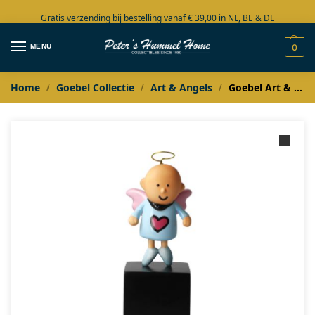
Gratis verzending bij bestelling vanaf € 39,00 in NL, BE & DE
Grote collectie in voorraad
MENU
0
Home
Goebel Collectie
Art & Angels
Goebel Art & Angels Ed Heck Love Angel
/
/
/