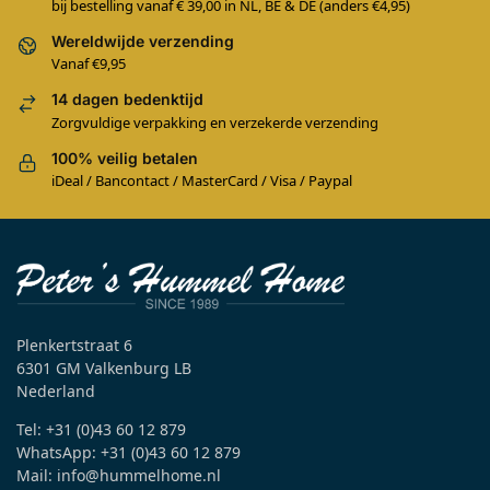
bij bestelling vanaf € 39,00 in NL, BE & DE (anders €4,95)
Wereldwijde verzending
Vanaf €9,95
14 dagen bedenktijd
Zorgvuldige verpakking en verzekerde verzending
100% veilig betalen
iDeal / Bancontact / MasterCard / Visa / Paypal
Plenkertstraat 6
6301 GM Valkenburg LB
Nederland
Tel: +31 (0)43 60 12 879
WhatsApp: +31 (0)43 60 12 879
Mail: info@hummelhome.nl