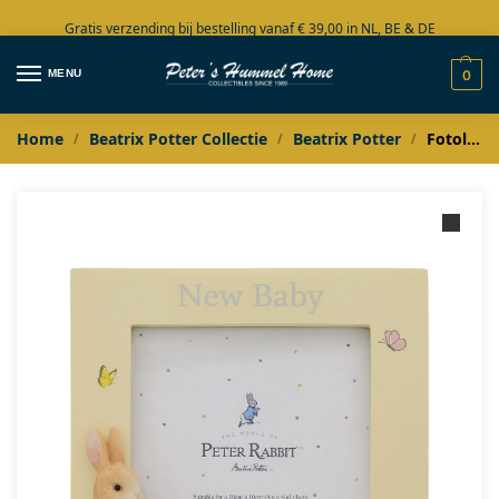
Gratis verzending bij bestelling vanaf € 39,00 in NL, BE & DE
Grote collectie in voorraad
MENU
0
Home
Beatrix Potter Collectie
Beatrix Potter
Fotolijst Flopsy New Baby
/
/
/