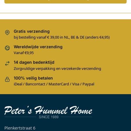
Gratis verzending
bij bestelling vanaf € 39,00 in NL, BE & DE (anders €4,95)
Wereldwijde verzending
Vanaf €9,95
14 dagen bedenktijd
Zorgvuldige verpakking en verzekerde verzending
100% veilig betalen
iDeal / Bancontact / MasterCard / Visa / Paypal
Plenkertstraat 6