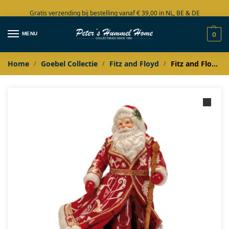
Gratis verzending bij bestelling vanaf € 39,00 in NL, BE & DE
Grote collectie in voorraad
MENU
0
Home
Goebel Collectie
Fitz and Floyd
Fitz and Floyd Santa with winter animals
/
/
/