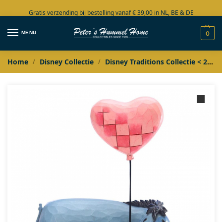
Gratis verzending bij bestelling vanaf € 39,00 in NL, BE & DE
Grote collectie in voorraad
MENU
0
Home
Disney Collectie
Disney Traditions Collectie < 2020
/
/