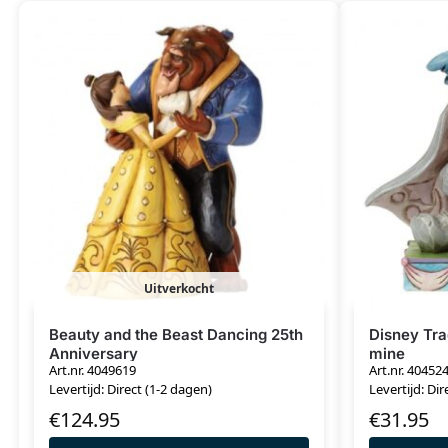
Uitverkocht
Beauty and the Beast Dancing 25th
Disney Tr
Anniversary
mine
Art.nr. 4049619
Art.nr. 40452
Levertijd: Direct (1-2 dagen)
Levertijd: Dir
€
124.95
€
31.95