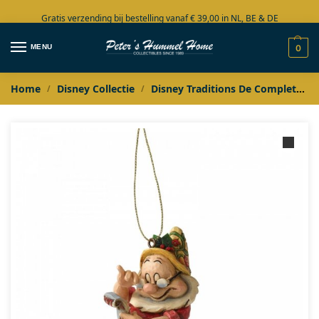
Gratis verzending bij bestelling vanaf € 39,00 in NL, BE & DE
Grote collectie in voorraad
MENU
0
Home
Disney Collectie
Disney Traditions De Complete Collectie
/
/