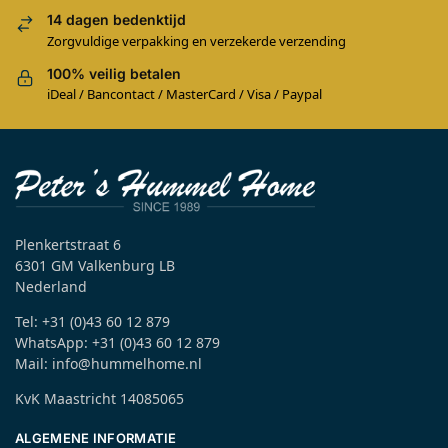
14 dagen bedenktijd
Zorgvuldige verpakking en verzekerde verzending
100% veilig betalen
iDeal / Bancontact / MasterCard / Visa / Paypal
Plenkertstraat 6
6301 GM Valkenburg LB
Nederland
Tel: +31 (0)43 60 12 879
WhatsApp: +31 (0)43 60 12 879
Mail: info@hummelhome.nl
KvK Maastricht 14085065
ALGEMENE INFORMATIE