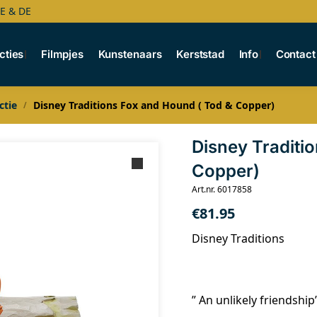
BE & DE
cties
Filmpjes
Kunstenaars
Kerststad
Info
Contact
ctie
Disney Traditions Fox and Hound ( Tod & Copper)
/
Disney Traditi
Copper)
Art.nr. 6017858
€
81.95
Disney Traditions
” An unlikely friendship