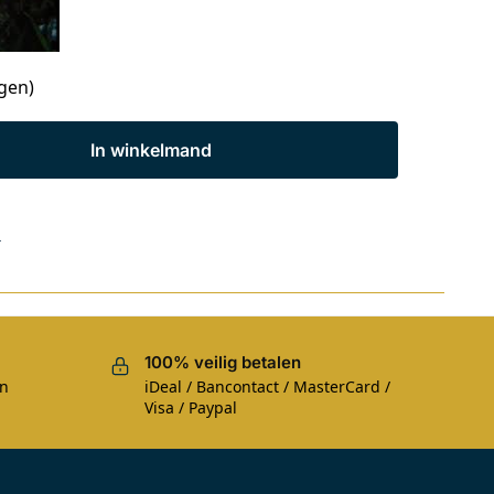
agen)
In winkelmand
s
100% veilig betalen
en
iDeal / Bancontact / MasterCard /
Visa / Paypal