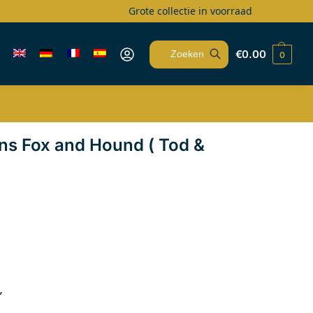
Grote collectie in voorraad
€
0.00
0
Zoeken
ons Fox and Hound ( Tod &
”