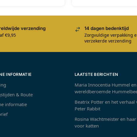
eldwijde verzending
14 dagen bedenktijd
af €9,95
Zorgvuldige verpakking 
verzekerde verzending
NE INFORMATIE
LAATSTE BERICHTEN
ing
Maria Innocentia Hummel en
wereldberoemde Hummelbee
stijden & Route
Beatrix Potter en het verhaal
e informatie
Peter Rabbit
rief
Rosina Wachtmeister en haar 
voor katten