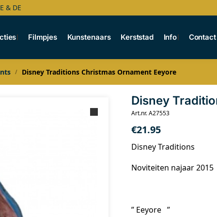
BE & DE
cties
Filmpjes
Kunstenaars
Kerststad
Info
Contact
nts
Disney Traditions Christmas Ornament Eeyore
/
Disney Traditi
Art.nr. A27553
€
21.95
Disney Traditions
Noviteiten najaar 2015
” Eeyore ”