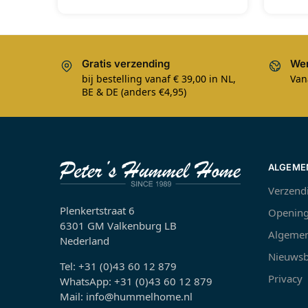
Gratis verzending
Wer
bij bestelling vanaf € 39,00 in NL,
Van
BE & DE (anders €4,95)
ALGEME
Verzend
Plenkertstraat 6
Opening
6301 GM Valkenburg LB
Algemen
Nederland
Nieuwsb
Tel: +31 (0)43 60 12 879
Privacy
WhatsApp: +31 (0)43 60 12 879
Mail: info@hummelhome.nl