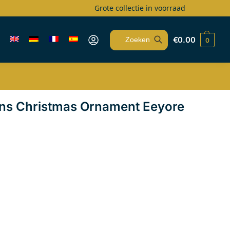
Grote collectie in voorraad
€
0.00
0
Zoeken
ons Christmas Ornament Eeyore