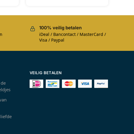
100% veilig betalen
en
iDeal / Bancontact / MasterCard /
Visa / Paypal
VEILIG BETALEN
 de
ldjes
 van
liefde