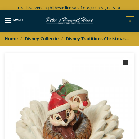
Gratis verzending bij bestelling vanaf € 39,00 in NL, BE & DE
Grote collectie in voorraad
MENU
0
Home
Disney Collectie
Disney Traditions Christmas
Di
/
/