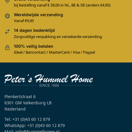
bij bestelling vanaf € 39,00 in NL, BE & DE (anders €4,95)
Wereldwijde verzending
Vanaf €9,95
14 dagen bedenktijd
Zorgvuldige verpakking en verzekerde verzending
100% veilig betalen
iDeal / Bancontact / MasterCard / Visa / Paypal
Plenkertstraat 6
6301 GM Valkenburg LB
Nederland
Tel: +31 (0)43 60 12 879
WhatsApp: +31 (0)43 60 12 879
Mail: info@hummelhome.nl