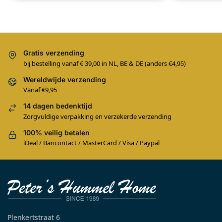
Gratis verzending
bij bestelling vanaf € 39,00 in NL, BE & DE (anders €4,95)
Wereldwijde verzending
Vanaf €9,95
14 dagen bedenktijd
Zorgvuldige verpakking en verzekerde verzending
100% veilig betalen
iDeal / Bancontact / MasterCard / Visa / Paypal
Plenkertstraat 6