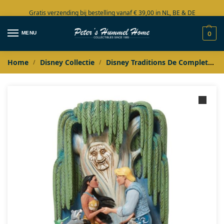
Gratis verzending bij bestelling vanaf € 39,00 in NL, BE & DE
Grote collectie in voorraad
MENU
0
Home
Disney Collectie
Disney Traditions De Complete Collectie
/
/