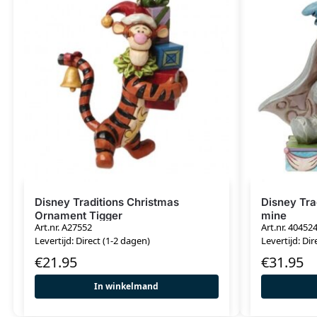
Disney Traditions Christmas
Disney Tr
Ornament Tigger
mine
Art.nr. A27552
Art.nr. 40452
Levertijd: Direct (1-2 dagen)
Levertijd: Dir
€
21.95
€
31.95
In winkelmand