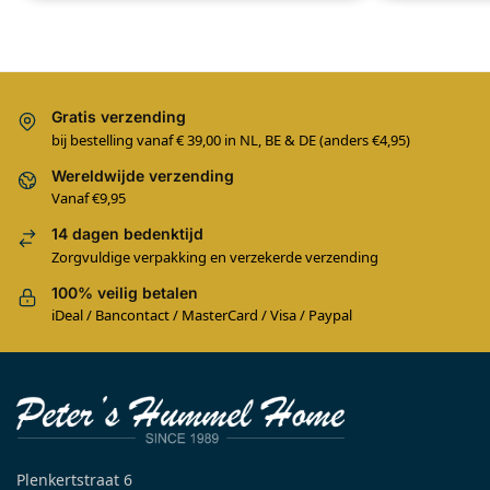
Gratis verzending
bij bestelling vanaf € 39,00 in NL, BE & DE (anders €4,95)
Wereldwijde verzending
Vanaf €9,95
14 dagen bedenktijd
Zorgvuldige verpakking en verzekerde verzending
100% veilig betalen
iDeal / Bancontact / MasterCard / Visa / Paypal
Plenkertstraat 6