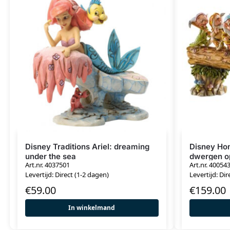
Disney Traditions Ariel: dreaming
Disney Ho
under the sea
dwergen o
Art.nr. 4037501
Art.nr. 40054
Levertijd: Direct (1-2 dagen)
Levertijd: Dir
€
59.00
€
159.00
In winkelmand