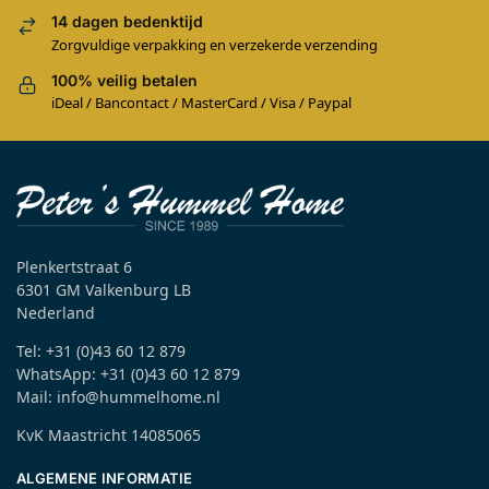
14 dagen bedenktijd
Zorgvuldige verpakking en verzekerde verzending
100% veilig betalen
iDeal / Bancontact / MasterCard / Visa / Paypal
Plenkertstraat 6
6301 GM Valkenburg LB
Nederland
Tel: +31 (0)43 60 12 879
WhatsApp: +31 (0)43 60 12 879
Mail: info@hummelhome.nl
KvK Maastricht 14085065
ALGEMENE INFORMATIE