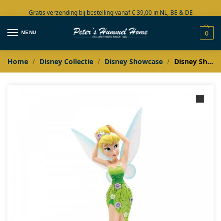
Gratis verzending bij bestelling vanaf € 39,00 in NL, BE & DE
Grote collectie in voorraad
MENU
0
Home
Disney Collectie
Disney Showcase
Disney Showcase Botanical Tinker Bell
/
/
/