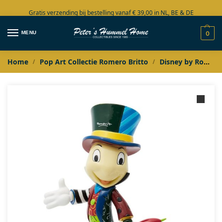
Gratis verzending bij bestelling vanaf € 39,00 in NL, BE & DE
Grote collectie in voorraad
MENU
0
Home
Pop Art Collectie Romero Britto
Disney by Romero Britto
/
/