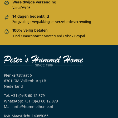
Wereldwijde verzending
Vanaf €9,95
14 dagen bedenktijd
Zorgvuldige verpakking en verzekerde verzending
100% veilig betalen
iDeal / Bancontact / MasterCard / Visa / Paypal
Plenkertstraat 6
6301 GM Valkenburg LB
Nederland
Tel: +31 (0)43 60 12 879
WhatsApp: +31 (0)43 60 12 879
Mail: info@hummelhome.nl
KvK Maastricht 14085065