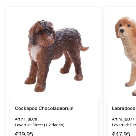
Cockapoo Chocoladebruin
Labradood
Art.nr. JBD78
Art.nr. JBD77
Levertijd: Direct (1-2 dagen)
Levertijd: Dir
€
39.95
€
47.95