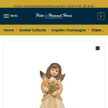
Gratis verzending bij bestelling vanaf € 39,00 in NL, BE & DE
Grote collectie in voorraad
MENU
0
Home
Goebel Collectie
Engelen Champagne
Champagne engel met gouden ster
/
/
/