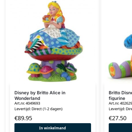
Disney by Britto Alice in
Britto Dis
Wonderland
figurine
Art.nr. 4049693
Art.nr. 40262
Levertijd: Direct (1-2 dagen)
Levertijd: Dir
€
89.95
€
27.50
In winkelmand