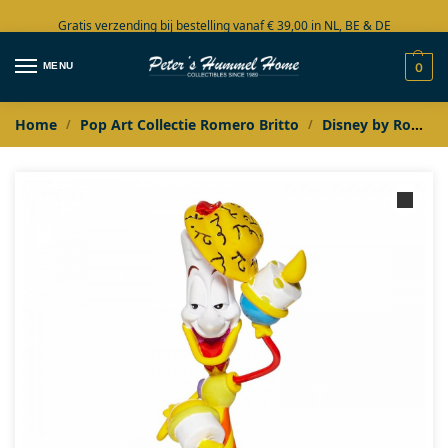
Gratis verzending bij bestelling vanaf € 39,00 in NL, BE & DE
Grote collectie in voorraad
MENU
0
Home
Pop Art Collectie Romero Britto
Disney by Romero Britto
/
/