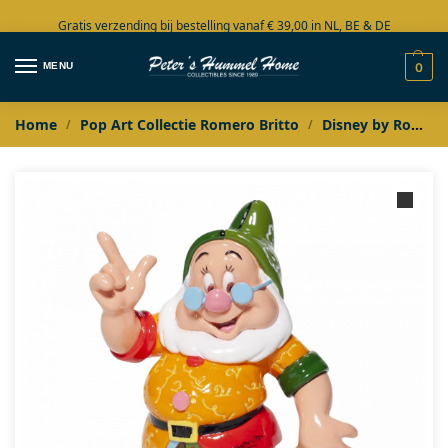
Gratis verzending bij bestelling vanaf € 39,00 in NL, BE & DE
Grote collectie in voorraad
MENU
0
Home
Pop Art Collectie Romero Britto
Disney by Romero Britto
/
/