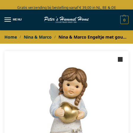
Gratis verzending bij bestelling vanaf € 39,00 in NL, BE & DE
Grote collectie in voorraad
MENU
0
Home
Nina & Marco
Nina & Marco Engeltje met gouden hartje
/
/