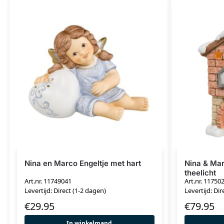
Nina en Marco Engeltje met hart
Nina & Ma
theelicht
Art.nr. 11749041
Art.nr. 11750
Levertijd: Direct (1-2 dagen)
Levertijd: Dir
€
29.95
€
79.95
In winkelmand