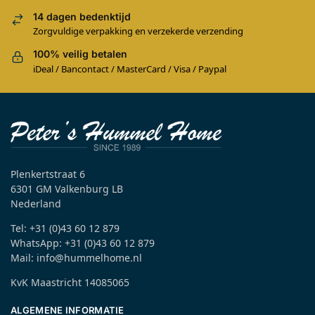
14 dagen bedenktijd
Zorgvuldige verpakking en verzekerde verzending
100% veilig betalen
iDeal / Bancontact / MasterCard / Visa / Paypal
Plenkertstraat 6
6301 GM Valkenburg LB
Nederland
Tel: +31 (0)43 60 12 879
WhatsApp: +31 (0)43 60 12 879
Mail: info@hummelhome.nl
KvK Maastricht 14085065
ALGEMENE INFORMATIE